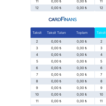
11
0,00 ₺
0,00 ₺
11
12
0,00 ₺
0,00 ₺
12
Taksit
Taksit Tutarı
Toplam
Taksit
2
0,00 ₺
0,00 ₺
2
3
0,00 ₺
0,00 ₺
3
4
0,00 ₺
0,00 ₺
4
5
0,00 ₺
0,00 ₺
5
6
0,00 ₺
0,00 ₺
6
7
0,00 ₺
0,00 ₺
7
8
0,00 ₺
0,00 ₺
8
9
0,00 ₺
0,00 ₺
9
10
0,00 ₺
0,00 ₺
10
11
0,00 ₺
0,00 ₺
11