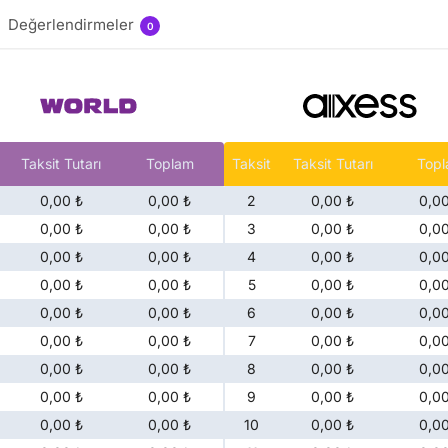
Değerlendirmeler
0
Taksit Tutarı
Toplam
Taksit
Taksit Tutarı
Top
0,00 ₺
0,00 ₺
2
0,00 ₺
0,00
0,00 ₺
0,00 ₺
3
0,00 ₺
0,00
0,00 ₺
0,00 ₺
4
0,00 ₺
0,00
0,00 ₺
0,00 ₺
5
0,00 ₺
0,00
0,00 ₺
0,00 ₺
6
0,00 ₺
0,00
0,00 ₺
0,00 ₺
7
0,00 ₺
0,00
0,00 ₺
0,00 ₺
8
0,00 ₺
0,00
0,00 ₺
0,00 ₺
9
0,00 ₺
0,00
0,00 ₺
0,00 ₺
10
0,00 ₺
0,00