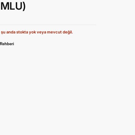
MLU)
 şu anda stokta yok veya mevcut değil.
Rehberi