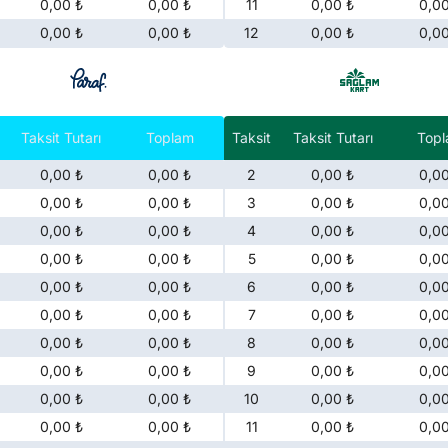
0,00 ₺
0,00 ₺
11
0,00 ₺
0,00
0,00 ₺
0,00 ₺
12
0,00 ₺
0,00
Taksit Tutarı
Toplam
Taksit
Taksit Tutarı
Top
0,00 ₺
0,00 ₺
2
0,00 ₺
0,00
0,00 ₺
0,00 ₺
3
0,00 ₺
0,00
0,00 ₺
0,00 ₺
4
0,00 ₺
0,00
0,00 ₺
0,00 ₺
5
0,00 ₺
0,00
0,00 ₺
0,00 ₺
6
0,00 ₺
0,00
0,00 ₺
0,00 ₺
7
0,00 ₺
0,00
0,00 ₺
0,00 ₺
8
0,00 ₺
0,00
0,00 ₺
0,00 ₺
9
0,00 ₺
0,00
0,00 ₺
0,00 ₺
10
0,00 ₺
0,00
0,00 ₺
0,00 ₺
11
0,00 ₺
0,00