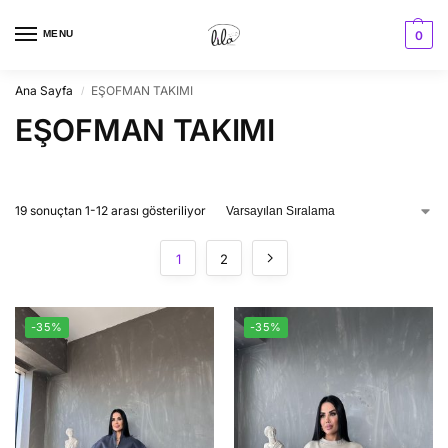
MENU
0
Ana Sayfa
EŞOFMAN TAKIMI
/
EŞOFMAN TAKIMI
19 sonuçtan 1-12 arası gösteriliyor
1
2
-35%
-35%