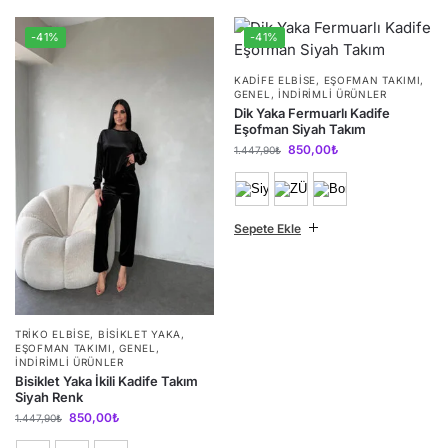
-41%
-41%
KADIFE ELBISE
,
EŞOFMAN TAKIMI
,
GENEL
,
İNDIRIMLI ÜRÜNLER
Dik Yaka Fermuarlı Kadife
Eşofman Siyah Takım
850,00
₺
1.447,90
₺
Sepete Ekle
TRIKO ELBISE
,
BİSİKLET YAKA
,
EŞOFMAN TAKIMI
,
GENEL
,
İNDIRIMLI ÜRÜNLER
Bisiklet Yaka İkili Kadife Takım
Siyah Renk
850,00
₺
1.447,90
₺