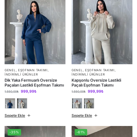
GENEL
,
EŞOFMAN TAKIMI
,
GENEL
,
EŞOFMAN TAKIMI
,
İNDIRIMLI ÜRÜNLER
İNDIRIMLI ÜRÜNLER
Dik Yaka Fermuarlı Oversize
Kapşonlu Oversize Lastikli
Paçaları Lastikli Eşofman Takımı
Paçalı Eşofman Takımı
999,99
₺
999,99
₺
1.550,00
₺
1.550,00
₺
Sepete Ekle
Sepete Ekle
-35%
-61%