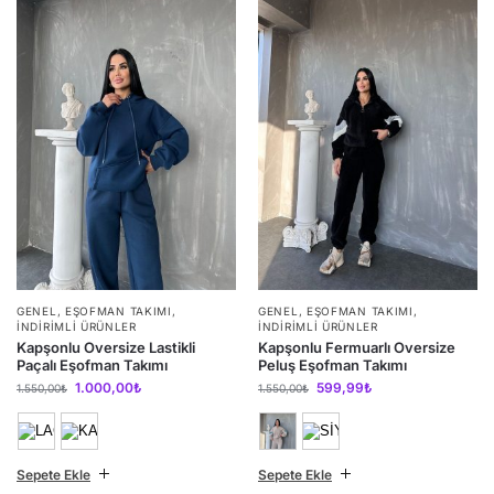
GENEL
,
EŞOFMAN TAKIMI
,
GENEL
,
EŞOFMAN TAKIMI
,
İNDIRIMLI ÜRÜNLER
İNDIRIMLI ÜRÜNLER
Kapşonlu Oversize Lastikli
Kapşonlu Fermuarlı Oversize
Paçalı Eşofman Takımı
Peluş Eşofman Takımı
1.000,00
₺
599,99
₺
1.550,00
₺
1.550,00
₺
Sepete Ekle
Sepete Ekle