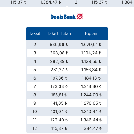
115,37 ₺
1.384,47 ₺
12
115,37 ₺
1.384,
Taksit
Taksit Tutarı
Toplam
2
539,96 ₺
1.079,91 ₺
3
368,08 ₺
1.104,24 ₺
4
282,39 ₺
1.129,56 ₺
5
231,27 ₺
1.156,34 ₺
6
197,36 ₺
1.184,13 ₺
7
173,33 ₺
1.213,30 ₺
8
155,51 ₺
1.244,09 ₺
9
141,85 ₺
1.276,65 ₺
10
131,04 ₺
1.310,44 ₺
11
122,40 ₺
1.346,44 ₺
12
115,37 ₺
1.384,47 ₺