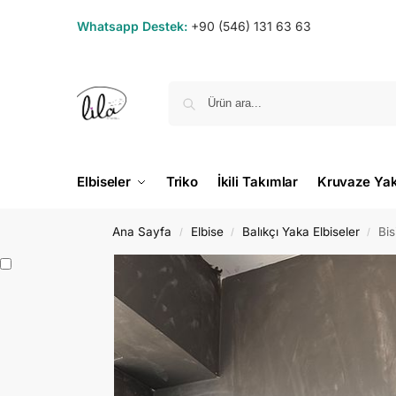
Whatsapp Destek:
+90 (546) 131 63 63
Elbiseler
Triko
İkili Takımlar
Kruvaze Ya
Ana Sayfa
Elbise
Balıkçı Yaka Elbiseler
Bis
/
/
/