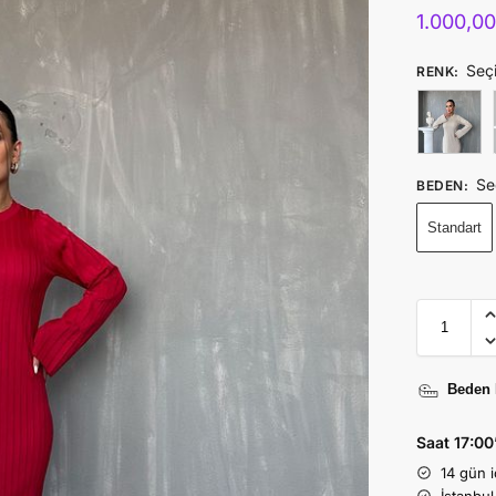
1.000,0
Seç
RENK
:
Se
BEDEN
:
Standart
Beden 
Saat 17:00
14 gün 
İstanbul