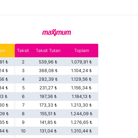
lam
Taksit
Taksit Tutarı
Toplam
91 ₺
2
539,96 ₺
1.079,91 ₺
24 ₺
3
368,08 ₺
1.104,24 ₺
56 ₺
4
282,39 ₺
1.129,56 ₺
34 ₺
5
231,27 ₺
1.156,34 ₺
13 ₺
6
197,36 ₺
1.184,13 ₺
30 ₺
7
173,33 ₺
1.213,30 ₺
09 ₺
8
155,51 ₺
1.244,09 ₺
65 ₺
9
141,85 ₺
1.276,65 ₺
44 ₺
10
131,04 ₺
1.310,44 ₺