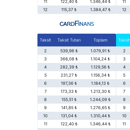
11
122,40 ₺
1.346,44 ₺
11
12
115,37 ₺
1.384,47 ₺
12
Taksit
Taksit Tutarı
Toplam
Taksit
2
539,96 ₺
1.079,91 ₺
2
3
368,08 ₺
1.104,24 ₺
3
4
282,39 ₺
1.129,56 ₺
4
5
231,27 ₺
1.156,34 ₺
5
6
197,36 ₺
1.184,13 ₺
6
7
173,33 ₺
1.213,30 ₺
7
8
155,51 ₺
1.244,09 ₺
8
9
141,85 ₺
1.276,65 ₺
9
10
131,04 ₺
1.310,44 ₺
10
11
122,40 ₺
1.346,44 ₺
11