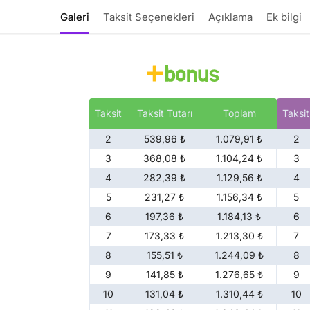
Galeri
Taksit Seçenekleri
Açıklama
Ek bilgi
Taksit
Taksit Tutarı
Toplam
Taksit
2
539,96 ₺
1.079,91 ₺
2
3
368,08 ₺
1.104,24 ₺
3
4
282,39 ₺
1.129,56 ₺
4
5
231,27 ₺
1.156,34 ₺
5
6
197,36 ₺
1.184,13 ₺
6
7
173,33 ₺
1.213,30 ₺
7
8
155,51 ₺
1.244,09 ₺
8
9
141,85 ₺
1.276,65 ₺
9
10
131,04 ₺
1.310,44 ₺
10