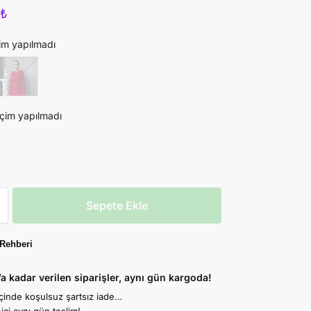
0
₺
im yapılmadı
çim yapılmadı
Sepete Ekle
Rehberi
’a kadar verilen siparişler, aynı gün kargoda!
içinde koşulsuz şartsız iade…
 içi aynı gün teslim!