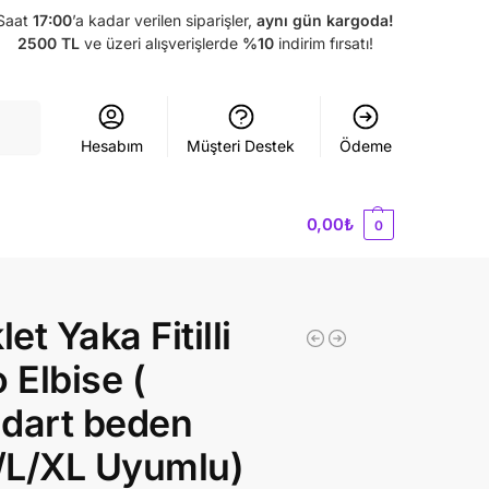
Saat
17:00
’a kadar verilen siparişler,
aynı gün kargoda!
2500 TL
ve üzeri alışverişlerde
%10
indirim fırsatı!
Ara
Hesabım
Müşteri Destek
Ödeme
0,00
₺
0
let Yaka Fitilli
o Elbise (
dart beden
/L/XL Uyumlu)