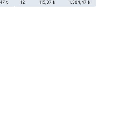
47 ₺
12
115,37 ₺
1.384,47 ₺