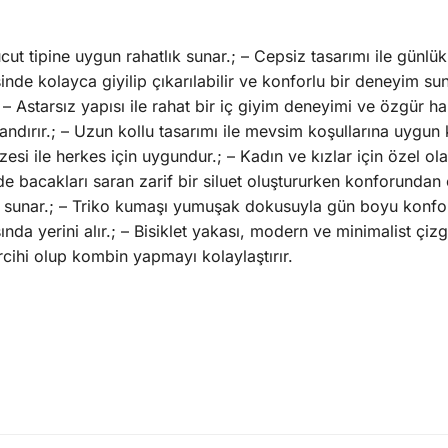
 tipine uygun rahatlık sunar.; – Cepsiz tasarımı ile günlük k
nde kolayca giyilip çıkarılabilir ve konforlu bir deneyim sun
 – Astarsız yapısı ile rahat bir iç giyim deneyimi ve özgür hare
dırır.; – Uzun kollu tasarımı ile mevsim koşullarına uygun 
si ile herkes için uygundur.; – Kadın ve kızlar için özel ola
 bacakları saran zarif bir siluet oluştururken konforundan 
ım sunar.; – Triko kumaşı yumuşak dokusuyla gün boyu konforl
da yerini alır.; – Bisiklet yakası, modern ve minimalist çizgi
rcihi olup kombin yapmayı kolaylaştırır.