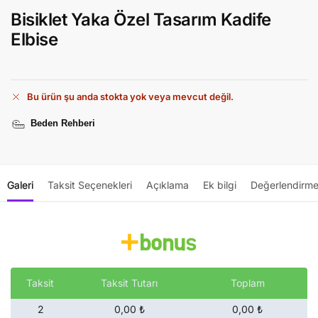
Bisiklet Yaka Özel Tasarım Kadife
Elbise
Bu ürün şu anda stokta yok veya mevcut değil.
Beden Rehberi
Galeri
Taksit Seçenekleri
Açıklama
Ek bilgi
Değerlendirme
Taksit
Taksit Tutarı
Toplam
2
0,00 ₺
0,00 ₺