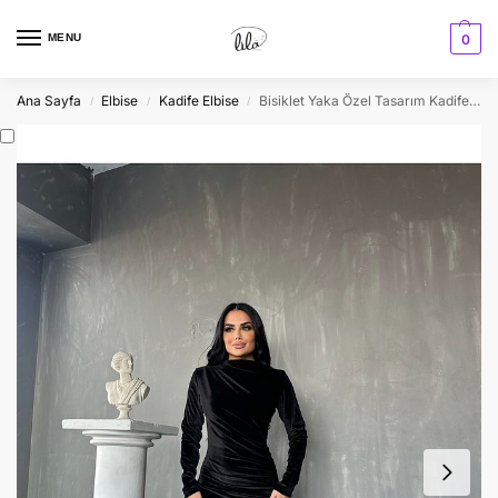
MENU
0
Ana Sayfa
Elbise
Kadife Elbise
Bisiklet Yaka Özel Tasarım Kadife Elbise
/
/
/