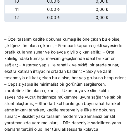
10
0,00 ₺
0,00 ₺
11
0,00 ₺
0,00 ₺
12
0,00 ₺
0,00 ₺
– Özel tasarım kadife dokuma kumaşı ile öne çıkan bu elbise,
şıklığınızı ön plana çıkarır.; – Fermuarlı kapama şekli sayesinde
pratik kullanım sunar ve kolayca giyilip çıkarılabilir.; – Orta
kalınlığındaki kumaşı, mevsim geçişlerinde ideal bir konfor
sağlar.; – Astarsız yapısı ile rahatlık ve şıklığı bir arada sunar,
ekstra katman ihtiyacını ortadan kaldırır.; – Sexy ve zarif
tasarımıyla dikkat çeken bu elbise, her yaş grubuna hitap eder.;
– Cepsiz yapısı ile minimalist bir görünüm sergilerken,
zarafetinizi ön plana çıkarır.; – Uzun boyu ve slim kalıbı
sayesinde vücut hatlarınıza mükemmel uyum sağlar ve şık bir
siluet oluşturur.; – Standart kol tipi ile gün boyu rahat hareket
etme imkanı tanırken, kadife materyaliyle lüks bir dokunuş
sunar.; – Bisiklet yaka tasarımı modern ve zamansız bir stil
yaratmanızda yardımcı olur.; – Düz deseniyle sadelikten yana
olanların tercihi olup, her türlü aksesuarla kolayca