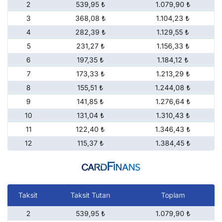
2
539,95 ₺
1.079,90 ₺
3
368,08 ₺
1.104,23 ₺
4
282,39 ₺
1.129,55 ₺
5
231,27 ₺
1.156,33 ₺
6
197,35 ₺
1.184,12 ₺
7
173,33 ₺
1.213,29 ₺
8
155,51 ₺
1.244,08 ₺
9
141,85 ₺
1.276,64 ₺
10
131,04 ₺
1.310,43 ₺
11
122,40 ₺
1.346,43 ₺
12
115,37 ₺
1.384,45 ₺
Taksit
Taksit Tutarı
Toplam
2
539,95 ₺
1.079,90 ₺