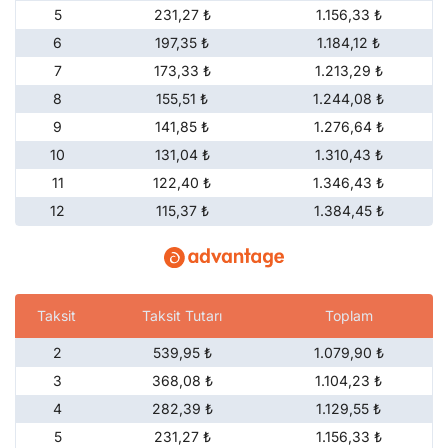
5
231,27 ₺
1.156,33 ₺
6
197,35 ₺
1.184,12 ₺
7
173,33 ₺
1.213,29 ₺
8
155,51 ₺
1.244,08 ₺
9
141,85 ₺
1.276,64 ₺
10
131,04 ₺
1.310,43 ₺
11
122,40 ₺
1.346,43 ₺
12
115,37 ₺
1.384,45 ₺
Taksit
Taksit Tutarı
Toplam
2
539,95 ₺
1.079,90 ₺
3
368,08 ₺
1.104,23 ₺
4
282,39 ₺
1.129,55 ₺
5
231,27 ₺
1.156,33 ₺