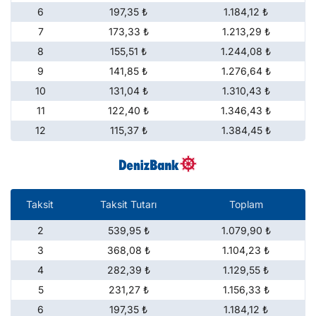
6
197,35 ₺
1.184,12 ₺
7
173,33 ₺
1.213,29 ₺
8
155,51 ₺
1.244,08 ₺
9
141,85 ₺
1.276,64 ₺
10
131,04 ₺
1.310,43 ₺
11
122,40 ₺
1.346,43 ₺
12
115,37 ₺
1.384,45 ₺
Taksit
Taksit Tutarı
Toplam
2
539,95 ₺
1.079,90 ₺
3
368,08 ₺
1.104,23 ₺
4
282,39 ₺
1.129,55 ₺
5
231,27 ₺
1.156,33 ₺
6
197,35 ₺
1.184,12 ₺