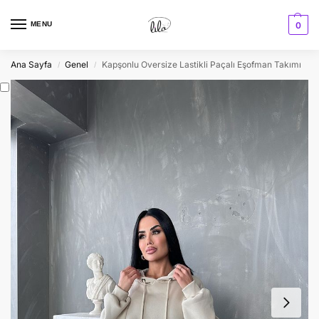
MENU
0
Ana Sayfa
Genel
Kapşonlu Oversize Lastikli Paçalı Eşofman Takımı
/
/