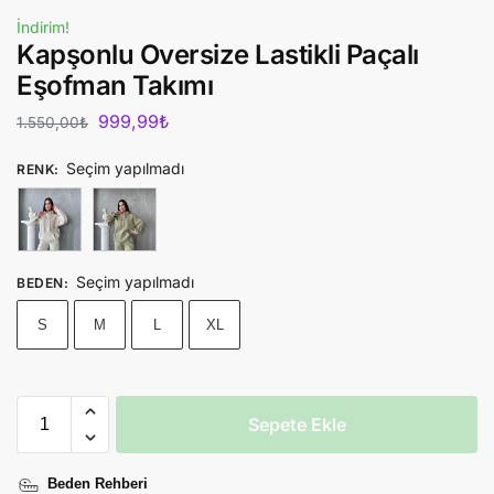
İndirim!
Kapşonlu Oversize Lastikli Paçalı
Eşofman Takımı
999,99
₺
1.550,00
₺
Seçim yapılmadı
RENK
:
Seçim yapılmadı
BEDEN
:
S
M
L
XL
Sepete Ekle
Beden Rehberi