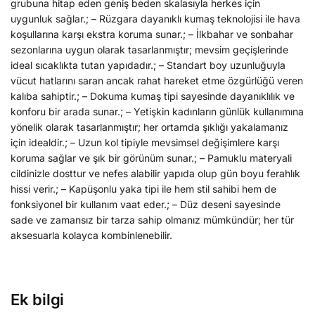
grubuna hitap eden geniş beden skalasıyla herkes için
uygunluk sağlar.; – Rüzgara dayanıklı kumaş teknolojisi ile hava
koşullarına karşı ekstra koruma sunar.; – İlkbahar ve sonbahar
sezonlarına uygun olarak tasarlanmıştır; mevsim geçişlerinde
ideal sıcaklıkta tutan yapıdadır.; – Standart boy uzunluğuyla
vücut hatlarını saran ancak rahat hareket etme özgürlüğü veren
kalıba sahiptir.; – Dokuma kumaş tipi sayesinde dayanıklılık ve
konforu bir arada sunar.; – Yetişkin kadınların günlük kullanımına
yönelik olarak tasarlanmıştır; her ortamda şıklığı yakalamanız
için idealdir.; – Uzun kol tipiyle mevsimsel değişimlere karşı
koruma sağlar ve şık bir görünüm sunar.; – Pamuklu materyali
cildinizle dosttur ve nefes alabilir yapıda olup gün boyu ferahlık
hissi verir.; – Kapüşonlu yaka tipi ile hem stil sahibi hem de
fonksiyonel bir kullanım vaat eder.; – Düz deseni sayesinde
sade ve zamansız bir tarza sahip olmanız mümkündür; her tür
aksesuarla kolayca kombinlenebilir.
Ek bilgi