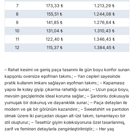
7
173,33 ₺
1.213,29 ₺
8
155,51 ₺
1.244,08 ₺
9
141,85 ₺
1.276,64 ₺
10
131,04 ₺
1.310,43 ₺
11
122,40 ₺
1.346,43 ₺
12
115,37 ₺
1.384,45 ₺
– Rahat kesimi ve geniş paça tasarımı ile gün boyu konfor sunan
kapşonlu oversize eşofman takımı.; – Yan cepleri sayesinde
pratik kullanım imkanı sağlayan eşofman takımı.; – Kapamasız
yapısı ile kolay giyip çıkarma rahatlığı sunar.; – Uzun paça boyu,
mevsim geçişlerinde ideal koruma sağlar.; – Şardonlu dokusuyla
yumuşak bir dokunuş ve dayanıklılık sunar.; – Paça detayları ile
modern ve şık bir görünüm kazandırır.; – Sweatshirt ve pantolon
olmak üzere iki parçadan oluşan alt-üst takım, tamamlayıcı bir
stil oluşturur.; – Tesettür giyim koleksiyonuna özel tasarlanmış,
zarif ve feminen detaylarla zenginleştirilmiştir.; – Her yaş