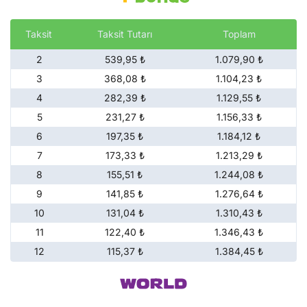
Taksit
Taksit Tutarı
Toplam
2
539,95 ₺
1.079,90 ₺
3
368,08 ₺
1.104,23 ₺
4
282,39 ₺
1.129,55 ₺
5
231,27 ₺
1.156,33 ₺
6
197,35 ₺
1.184,12 ₺
7
173,33 ₺
1.213,29 ₺
8
155,51 ₺
1.244,08 ₺
9
141,85 ₺
1.276,64 ₺
10
131,04 ₺
1.310,43 ₺
11
122,40 ₺
1.346,43 ₺
12
115,37 ₺
1.384,45 ₺