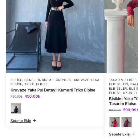
ELBISE
,
GENEL
,
İNDIRIMLI ÜRÜNLER
,
KRUVAZE YAKA
TASARIM ELBISE
ELBISE
,
TRIKO ELBISE
ELBISELERI
,
BAL
ELBISELER
,
ELBI
Kruvaze Yaka Pul Detaylı Kemerli Triko Elbise
ELBISE
,
UZUN EL
450,00
₺
750,00
₺
Bisiklet Yaka 
Tasarım Elbise
599,99
999,99
₺
Sepete Ekle
Sepete Ekle