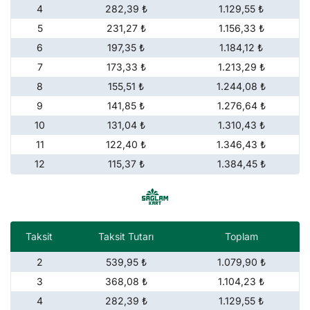
4
282,39 ₺
1.129,55 ₺
5
231,27 ₺
1.156,33 ₺
6
197,35 ₺
1.184,12 ₺
7
173,33 ₺
1.213,29 ₺
8
155,51 ₺
1.244,08 ₺
9
141,85 ₺
1.276,64 ₺
10
131,04 ₺
1.310,43 ₺
11
122,40 ₺
1.346,43 ₺
12
115,37 ₺
1.384,45 ₺
Taksit
Taksit Tutarı
Toplam
2
539,95 ₺
1.079,90 ₺
3
368,08 ₺
1.104,23 ₺
4
282,39 ₺
1.129,55 ₺