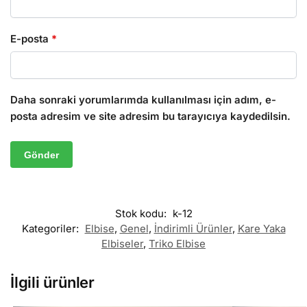
E-posta
*
Daha sonraki yorumlarımda kullanılması için adım, e-
posta adresim ve site adresim bu tarayıcıya kaydedilsin.
Stok kodu:
k-12
Kategoriler:
Elbise
,
Genel
,
İndirimli Ürünler
,
Kare Yaka
Elbiseler
,
Triko Elbise
İlgili ürünler