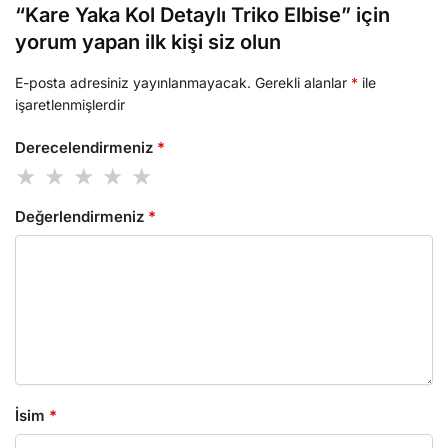
“Kare Yaka Kol Detaylı Triko Elbise” için
yorum yapan ilk kişi siz olun
E-posta adresiniz yayınlanmayacak.
Gerekli alanlar
*
ile
işaretlenmişlerdir
Derecelendirmeniz
*
Değerlendirmeniz
*
İsim
*