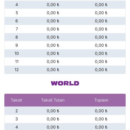
4
0,00 ₺
0,00 ₺
5
0,00 ₺
0,00 ₺
6
0,00 ₺
0,00 ₺
7
0,00 ₺
0,00 ₺
8
0,00 ₺
0,00 ₺
9
0,00 ₺
0,00 ₺
10
0,00 ₺
0,00 ₺
11
0,00 ₺
0,00 ₺
12
0,00 ₺
0,00 ₺
Taksit
Taksit Tutarı
Toplam
2
0,00 ₺
0,00 ₺
3
0,00 ₺
0,00 ₺
4
0,00 ₺
0,00 ₺