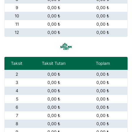
9
0,00 ₺
0,00 ₺
10
0,00 ₺
0,00 ₺
11
0,00 ₺
0,00 ₺
12
0,00 ₺
0,00 ₺
Taksit
Taksit Tutarı
Toplam
2
0,00 ₺
0,00 ₺
3
0,00 ₺
0,00 ₺
4
0,00 ₺
0,00 ₺
5
0,00 ₺
0,00 ₺
6
0,00 ₺
0,00 ₺
7
0,00 ₺
0,00 ₺
8
0,00 ₺
0,00 ₺
9
0,00 ₺
0,00 ₺