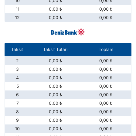
10
0,00 ₺
0,00 ₺
11
0,00 ₺
0,00 ₺
12
0,00 ₺
0,00 ₺
Taksit
Taksit Tutarı
Toplam
2
0,00 ₺
0,00 ₺
3
0,00 ₺
0,00 ₺
4
0,00 ₺
0,00 ₺
5
0,00 ₺
0,00 ₺
6
0,00 ₺
0,00 ₺
7
0,00 ₺
0,00 ₺
8
0,00 ₺
0,00 ₺
9
0,00 ₺
0,00 ₺
10
0,00 ₺
0,00 ₺