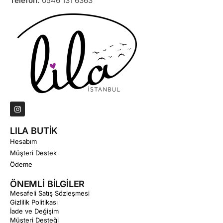
Telefon:
0546 131 6363
LILA BUTİK
Hesabım
Müşteri Destek
Ödeme
ÖNEMLİ BİLGİLER
Mesafeli Satış Sözleşmesi
Gizlilik Politikası
İade ve Değişim
Müşteri Desteği