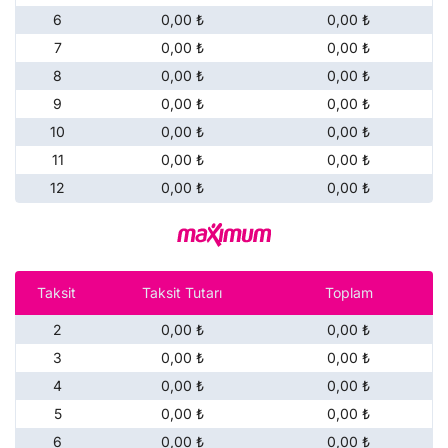
6
0,00 ₺
0,00 ₺
7
0,00 ₺
0,00 ₺
8
0,00 ₺
0,00 ₺
9
0,00 ₺
0,00 ₺
10
0,00 ₺
0,00 ₺
11
0,00 ₺
0,00 ₺
12
0,00 ₺
0,00 ₺
Taksit
Taksit Tutarı
Toplam
2
0,00 ₺
0,00 ₺
3
0,00 ₺
0,00 ₺
4
0,00 ₺
0,00 ₺
5
0,00 ₺
0,00 ₺
6
0,00 ₺
0,00 ₺