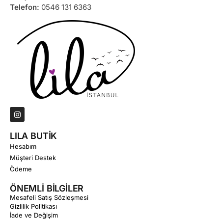
Telefon:
0546 131 6363
LILA BUTİK
Hesabım
Müşteri Destek
Ödeme
ÖNEMLİ BİLGİLER
Mesafeli Satış Sözleşmesi
Gizlilik Politikası
İade ve Değişim