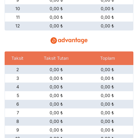
10
0,00 ₺
0,00 ₺
11
0,00 ₺
0,00 ₺
12
0,00 ₺
0,00 ₺
Taksit
Taksit Tutarı
Toplam
2
0,00 ₺
0,00 ₺
3
0,00 ₺
0,00 ₺
4
0,00 ₺
0,00 ₺
5
0,00 ₺
0,00 ₺
6
0,00 ₺
0,00 ₺
7
0,00 ₺
0,00 ₺
8
0,00 ₺
0,00 ₺
9
0,00 ₺
0,00 ₺