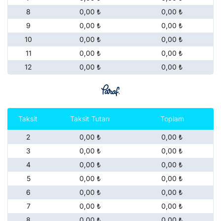
8
0,00 ₺
0,00 ₺
9
0,00 ₺
0,00 ₺
10
0,00 ₺
0,00 ₺
11
0,00 ₺
0,00 ₺
12
0,00 ₺
0,00 ₺
Taksit
Taksit Tutarı
Toplam
2
0,00 ₺
0,00 ₺
3
0,00 ₺
0,00 ₺
4
0,00 ₺
0,00 ₺
5
0,00 ₺
0,00 ₺
6
0,00 ₺
0,00 ₺
7
0,00 ₺
0,00 ₺
8
0,00 ₺
0,00 ₺