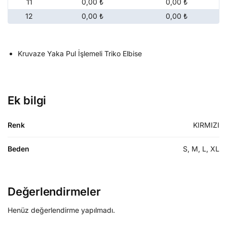
11
0,00 ₺
0,00 ₺
12
0,00 ₺
0,00 ₺
Kruvaze Yaka Pul İşlemeli Triko Elbise
Ek bilgi
Renk
KIRMIZI
Beden
S, M, L, XL
Değerlendirmeler
Henüz değerlendirme yapılmadı.