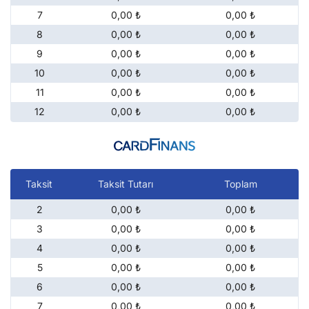
7
0,00 ₺
0,00 ₺
8
0,00 ₺
0,00 ₺
9
0,00 ₺
0,00 ₺
10
0,00 ₺
0,00 ₺
11
0,00 ₺
0,00 ₺
12
0,00 ₺
0,00 ₺
Taksit
Taksit Tutarı
Toplam
2
0,00 ₺
0,00 ₺
3
0,00 ₺
0,00 ₺
4
0,00 ₺
0,00 ₺
5
0,00 ₺
0,00 ₺
6
0,00 ₺
0,00 ₺
7
0,00 ₺
0,00 ₺