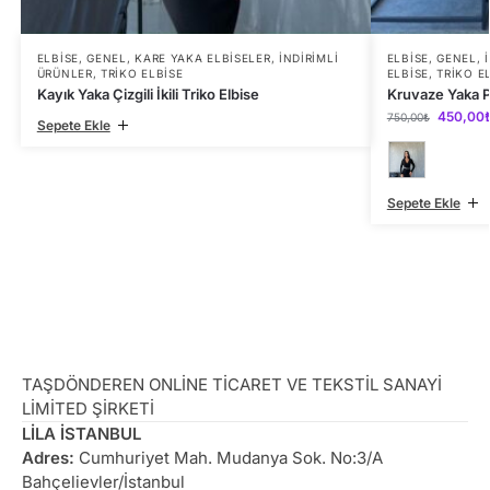
ELBISE
,
GENEL
,
KARE YAKA ELBISELER
,
İNDIRIMLI
ELBISE
,
GENEL
,
ÜRÜNLER
,
TRIKO ELBISE
ELBISE
,
TRIKO E
Kayık Yaka Çizgili İkili Triko Elbise
Kruvaze Yaka Pu
450,00
750,00
₺
Sepete Ekle
Sepete Ekle
TAŞDÖNDEREN ONLİNE TİCARET VE TEKSTİL SANAYİ
LİMİTED ŞİRKETİ
LİLA İSTANBUL
Adres:
Cumhuriyet Mah. Mudanya Sok. No:3/A
Bahçelievler/İstanbul