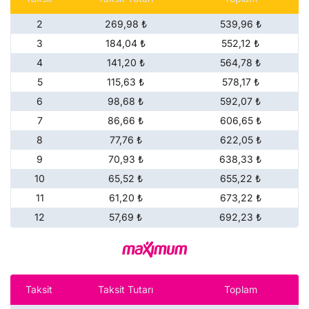
2
269,98 ₺
539,96 ₺
3
184,04 ₺
552,12 ₺
4
141,20 ₺
564,78 ₺
5
115,63 ₺
578,17 ₺
6
98,68 ₺
592,07 ₺
7
86,66 ₺
606,65 ₺
8
77,76 ₺
622,05 ₺
9
70,93 ₺
638,33 ₺
10
65,52 ₺
655,22 ₺
11
61,20 ₺
673,22 ₺
12
57,69 ₺
692,23 ₺
Taksit
Taksit Tutarı
Toplam