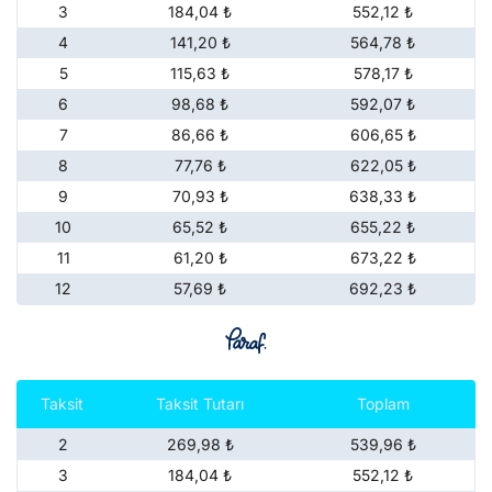
3
184,04 ₺
552,12 ₺
4
141,20 ₺
564,78 ₺
5
115,63 ₺
578,17 ₺
6
98,68 ₺
592,07 ₺
7
86,66 ₺
606,65 ₺
8
77,76 ₺
622,05 ₺
9
70,93 ₺
638,33 ₺
10
65,52 ₺
655,22 ₺
11
61,20 ₺
673,22 ₺
12
57,69 ₺
692,23 ₺
Taksit
Taksit Tutarı
Toplam
2
269,98 ₺
539,96 ₺
3
184,04 ₺
552,12 ₺