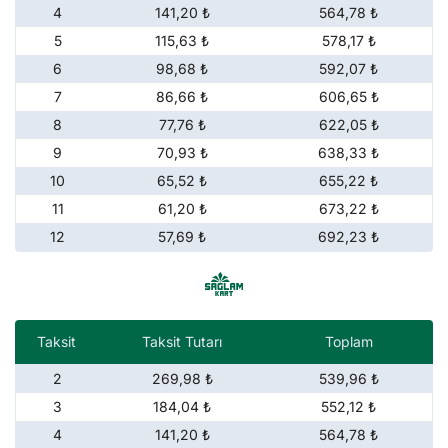
4
141,20 ₺
564,78 ₺
5
115,63 ₺
578,17 ₺
6
98,68 ₺
592,07 ₺
7
86,66 ₺
606,65 ₺
8
77,76 ₺
622,05 ₺
9
70,93 ₺
638,33 ₺
10
65,52 ₺
655,22 ₺
11
61,20 ₺
673,22 ₺
12
57,69 ₺
692,23 ₺
Taksit
Taksit Tutarı
Toplam
2
269,98 ₺
539,96 ₺
3
184,04 ₺
552,12 ₺
4
141,20 ₺
564,78 ₺