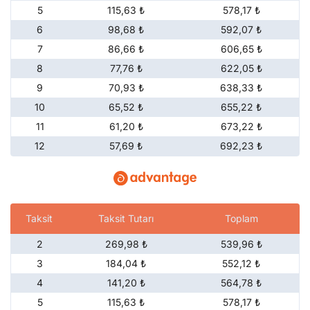
5
115,63 ₺
578,17 ₺
6
98,68 ₺
592,07 ₺
7
86,66 ₺
606,65 ₺
8
77,76 ₺
622,05 ₺
9
70,93 ₺
638,33 ₺
10
65,52 ₺
655,22 ₺
11
61,20 ₺
673,22 ₺
12
57,69 ₺
692,23 ₺
Taksit
Taksit Tutarı
Toplam
2
269,98 ₺
539,96 ₺
3
184,04 ₺
552,12 ₺
4
141,20 ₺
564,78 ₺
5
115,63 ₺
578,17 ₺