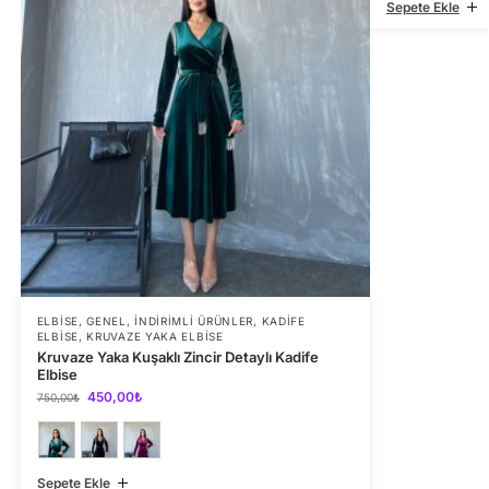
Sepete Ekle
ELBISE
,
GENEL
,
İNDIRIMLI ÜRÜNLER
,
KADIFE
ELBISE
,
KRUVAZE YAKA ELBISE
Kruvaze Yaka Kuşaklı Zincir Detaylı Kadife
Elbise
450,00
₺
750,00
₺
Sepete Ekle