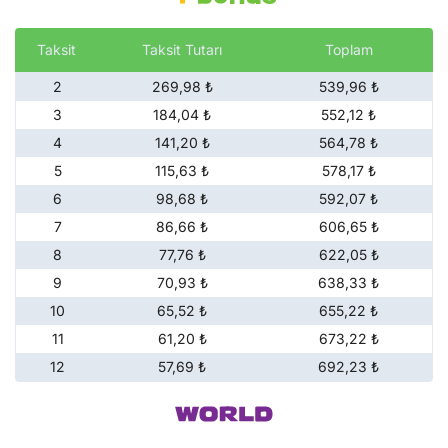
Taksit
Taksit Tutarı
Toplam
2
269,98 ₺
539,96 ₺
3
184,04 ₺
552,12 ₺
4
141,20 ₺
564,78 ₺
5
115,63 ₺
578,17 ₺
6
98,68 ₺
592,07 ₺
7
86,66 ₺
606,65 ₺
8
77,76 ₺
622,05 ₺
9
70,93 ₺
638,33 ₺
10
65,52 ₺
655,22 ₺
11
61,20 ₺
673,22 ₺
12
57,69 ₺
692,23 ₺