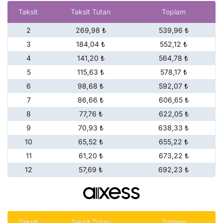
Taksit
Taksit Tutarı
Toplam
2
269,98 ₺
539,96 ₺
3
184,04 ₺
552,12 ₺
4
141,20 ₺
564,78 ₺
5
115,63 ₺
578,17 ₺
6
98,68 ₺
592,07 ₺
7
86,66 ₺
606,65 ₺
8
77,76 ₺
622,05 ₺
9
70,93 ₺
638,33 ₺
10
65,52 ₺
655,22 ₺
11
61,20 ₺
673,22 ₺
12
57,69 ₺
692,23 ₺
Taksit
Taksit Tutarı
Toplam