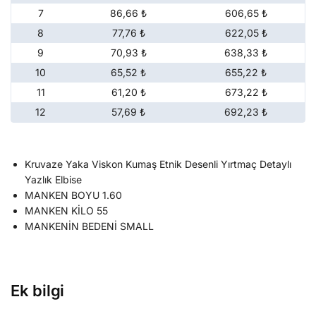
7
86,66 ₺
606,65 ₺
8
77,76 ₺
622,05 ₺
9
70,93 ₺
638,33 ₺
10
65,52 ₺
655,22 ₺
11
61,20 ₺
673,22 ₺
12
57,69 ₺
692,23 ₺
Kruvaze Yaka Viskon Kumaş Etnik Desenli Yırtmaç Detaylı
Yazlık Elbise
MANKEN BOYU 1.60
MANKEN KİLO 55
MANKENİN BEDENİ SMALL
Ek bilgi