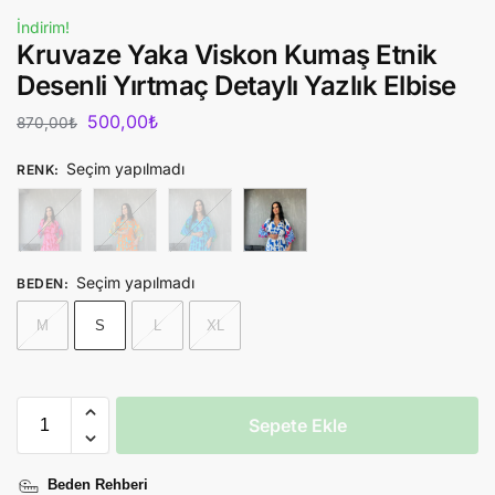
İndirim!
Kruvaze Yaka Viskon Kumaş Etnik
Desenli Yırtmaç Detaylı Yazlık Elbise
500,00
₺
870,00
₺
Seçim yapılmadı
RENK
:
Seçim yapılmadı
BEDEN
:
M
S
L
XL
Sepete Ekle
Beden Rehberi