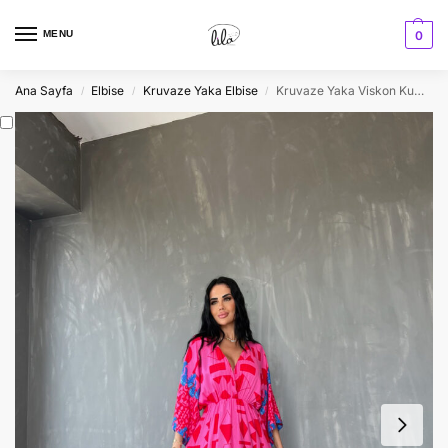
MENU
0
Ana Sayfa
Elbise
Kruvaze Yaka Elbise
Kruvaze Yaka Viskon Kumaş Etnik Desenli Yırtmaç Detaylı Yazlık Elbise
/
/
/