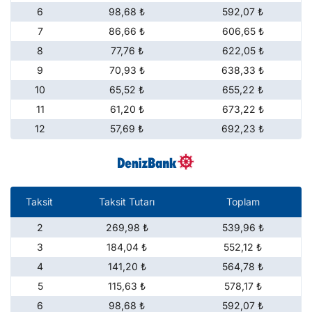
6
98,68 ₺
592,07 ₺
7
86,66 ₺
606,65 ₺
8
77,76 ₺
622,05 ₺
9
70,93 ₺
638,33 ₺
10
65,52 ₺
655,22 ₺
11
61,20 ₺
673,22 ₺
12
57,69 ₺
692,23 ₺
Taksit
Taksit Tutarı
Toplam
2
269,98 ₺
539,96 ₺
3
184,04 ₺
552,12 ₺
4
141,20 ₺
564,78 ₺
5
115,63 ₺
578,17 ₺
6
98,68 ₺
592,07 ₺