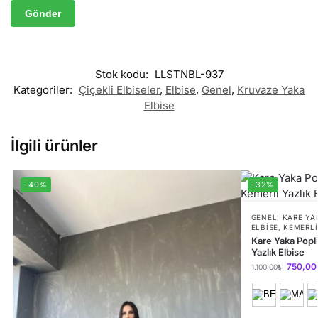
Stok kodu:
LLSTNBL-937
Kategoriler:
Çiçekli Elbiseler
,
Elbise
,
Genel
,
Kruvaze Yaka
Elbise
İlgili ürünler
-40%
-32%
GENEL
,
KARE YA
ELBISE
,
KEMERLI
Kare Yaka Popl
Yazlık Elbise
750,00
1.100,00
₺