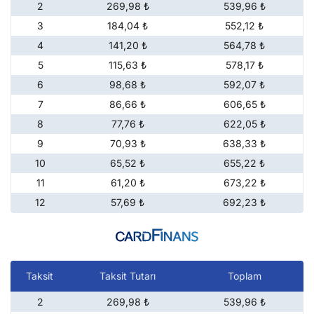
2
269,98 ₺
539,96 ₺
3
184,04 ₺
552,12 ₺
4
141,20 ₺
564,78 ₺
5
115,63 ₺
578,17 ₺
6
98,68 ₺
592,07 ₺
7
86,66 ₺
606,65 ₺
8
77,76 ₺
622,05 ₺
9
70,93 ₺
638,33 ₺
10
65,52 ₺
655,22 ₺
11
61,20 ₺
673,22 ₺
12
57,69 ₺
692,23 ₺
Taksit
Taksit Tutarı
Toplam
2
269,98 ₺
539,96 ₺