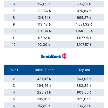
6
157,89 ₺
947,31 ₺
7
138,66 ₺
970,64 ₺
8
124,41 ₺
995,27 ₺
9
113,48 ₺
1.021,32 ₺
10
104,84 ₺
1.048,36 ₺
11
97,92 ₺
1.077,15 ₺
12
92,30 ₺
1.107,57 ₺
Taksit
Taksit Tutarı
Toplam
2
431,97 ₺
863,93 ₺
3
294,46 ₺
883,39 ₺
4
225,91 ₺
903,65 ₺
5
185,01 ₺
925,07 ₺
6
157,89 ₺
947,31 ₺