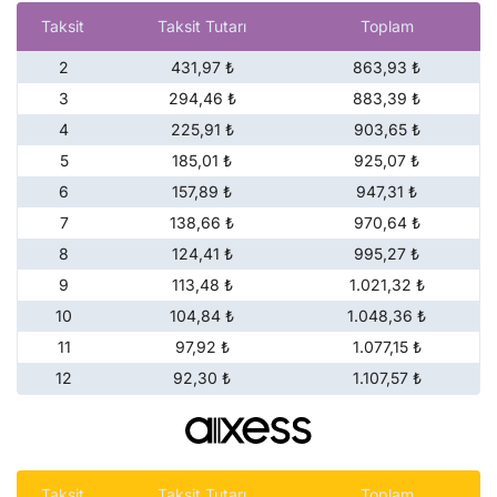
Taksit
Taksit Tutarı
Toplam
2
431,97 ₺
863,93 ₺
3
294,46 ₺
883,39 ₺
4
225,91 ₺
903,65 ₺
5
185,01 ₺
925,07 ₺
6
157,89 ₺
947,31 ₺
7
138,66 ₺
970,64 ₺
8
124,41 ₺
995,27 ₺
9
113,48 ₺
1.021,32 ₺
10
104,84 ₺
1.048,36 ₺
11
97,92 ₺
1.077,15 ₺
12
92,30 ₺
1.107,57 ₺
Taksit
Taksit Tutarı
Toplam