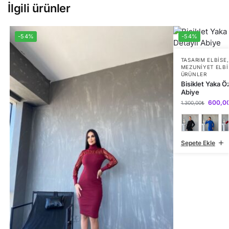
İlgili ürünler
-54%
-54%
TASARIM ELBISE
MEZUNIYET ELBI
ÜRÜNLER
Bisiklet Yaka Ö
Abiye
600,0
1.300,00
₺
Sepete Ekle