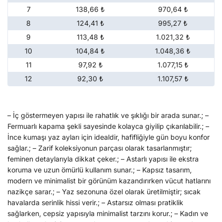
7
138,66 ₺
970,64 ₺
8
124,41 ₺
995,27 ₺
9
113,48 ₺
1.021,32 ₺
10
104,84 ₺
1.048,36 ₺
11
97,92 ₺
1.077,15 ₺
12
92,30 ₺
1.107,57 ₺
– İç göstermeyen yapısı ile rahatlık ve şıklığı bir arada sunar.; –
Fermuarlı kapama şekli sayesinde kolayca giyilip çıkarılabilir.; –
İnce kumaşı yaz ayları için idealdir, hafifliğiyle gün boyu konfor
sağlar.; – Zarif koleksiyonun parçası olarak tasarlanmıştır;
feminen detaylarıyla dikkat çeker.; – Astarlı yapısı ile ekstra
koruma ve uzun ömürlü kullanım sunar.; – Kapsız tasarım,
modern ve minimalist bir görünüm kazandırırken vücut hatlarını
nazikçe sarar.; – Yaz sezonuna özel olarak üretilmiştir; sıcak
havalarda serinlik hissi verir.; – Astarsız olması pratiklik
sağlarken, cepsiz yapısıyla minimalist tarzını korur.; – Kadın ve