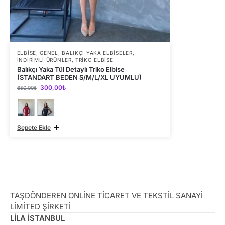
ELBISE
,
GENEL
,
BALIKÇI YAKA ELBISELER
,
İNDIRIMLI ÜRÜNLER
,
TRIKO ELBISE
Balıkçı Yaka Tül Detaylı Triko Elbise
(STANDART BEDEN S/M/L/XL UYUMLU)
300,00
₺
650,00
₺
Sepete Ekle
TAŞDÖNDEREN ONLİNE TİCARET VE TEKSTİL SANAYİ
LİMİTED ŞİRKETİ
LİLA İSTANBUL