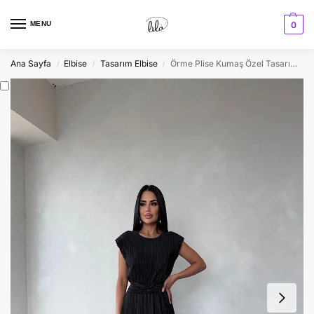
MENU
0
Ana Sayfa
Elbise
Tasarım Elbise
Örme Plise Kumaş Özel Tasarım Yazlık Elbise
/
/
/