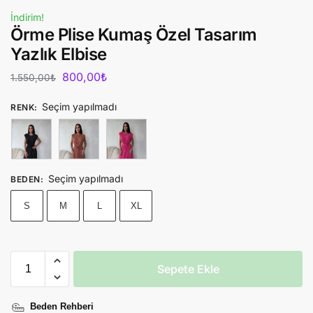
İndirim!
Örme Plise Kumaş Özel Tasarım
Yazlık Elbise
800,00
₺
1.550,00
₺
Seçim yapılmadı
RENK
:
Seçim yapılmadı
BEDEN
:
S
M
L
XL
Sepete Ekle
Beden Rehberi