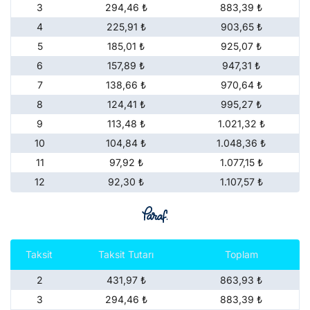
3
294,46 ₺
883,39 ₺
4
225,91 ₺
903,65 ₺
5
185,01 ₺
925,07 ₺
6
157,89 ₺
947,31 ₺
7
138,66 ₺
970,64 ₺
8
124,41 ₺
995,27 ₺
9
113,48 ₺
1.021,32 ₺
10
104,84 ₺
1.048,36 ₺
11
97,92 ₺
1.077,15 ₺
12
92,30 ₺
1.107,57 ₺
Taksit
Taksit Tutarı
Toplam
2
431,97 ₺
863,93 ₺
3
294,46 ₺
883,39 ₺