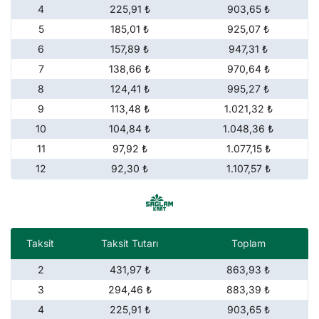
4
225,91 ₺
903,65 ₺
5
185,01 ₺
925,07 ₺
6
157,89 ₺
947,31 ₺
7
138,66 ₺
970,64 ₺
8
124,41 ₺
995,27 ₺
9
113,48 ₺
1.021,32 ₺
10
104,84 ₺
1.048,36 ₺
11
97,92 ₺
1.077,15 ₺
12
92,30 ₺
1.107,57 ₺
Taksit
Taksit Tutarı
Toplam
2
431,97 ₺
863,93 ₺
3
294,46 ₺
883,39 ₺
4
225,91 ₺
903,65 ₺