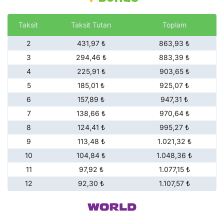
Taksit
Taksit Tutarı
Toplam
2
431,97 ₺
863,93 ₺
3
294,46 ₺
883,39 ₺
4
225,91 ₺
903,65 ₺
5
185,01 ₺
925,07 ₺
6
157,89 ₺
947,31 ₺
7
138,66 ₺
970,64 ₺
8
124,41 ₺
995,27 ₺
9
113,48 ₺
1.021,32 ₺
10
104,84 ₺
1.048,36 ₺
11
97,92 ₺
1.077,15 ₺
12
92,30 ₺
1.107,57 ₺