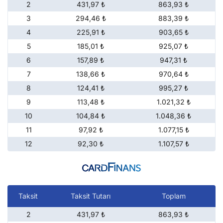
2
431,97 ₺
863,93 ₺
3
294,46 ₺
883,39 ₺
4
225,91 ₺
903,65 ₺
5
185,01 ₺
925,07 ₺
6
157,89 ₺
947,31 ₺
7
138,66 ₺
970,64 ₺
8
124,41 ₺
995,27 ₺
9
113,48 ₺
1.021,32 ₺
10
104,84 ₺
1.048,36 ₺
11
97,92 ₺
1.077,15 ₺
12
92,30 ₺
1.107,57 ₺
Taksit
Taksit Tutarı
Toplam
2
431,97 ₺
863,93 ₺