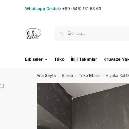
Whatsapp Destek:
+90 (546) 131 63 63
Elbiseler
Triko
İkili Takımlar
Kruvaze Ya
Ana Sayfa
Elbise
Triko Elbise
V yaka Kol De
/
/
/