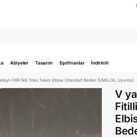
ka
Abiyeler
Tasarım
Eşofmanlar
İndirimli
taylı Fitilli İkili Triko Takım Elbise (Standart Beden S/M/L/XL Uyumlu)
V ya
Fitil
Elbi
Bed