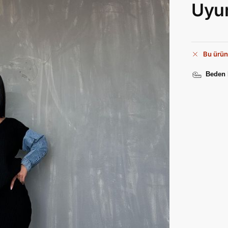
Uyu
Bu ürün
Beden 