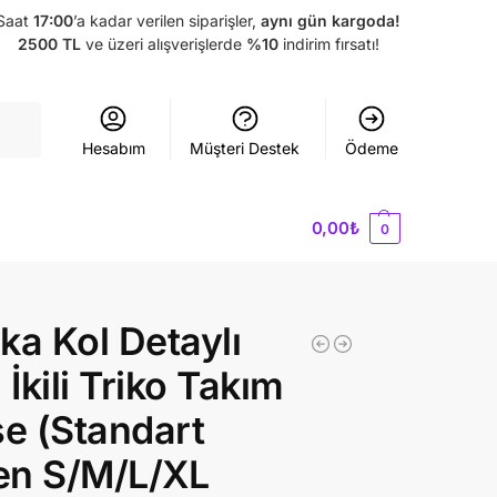
Saat
17:00
’a kadar verilen siparişler,
aynı gün kargoda!
2500 TL
ve üzeri alışverişlerde
%10
indirim fırsatı!
Ara
Hesabım
Müşteri Destek
Ödeme
0,00
₺
0
ka Kol Detaylı
li İkili Triko Takım
se (Standart
en S/M/L/XL