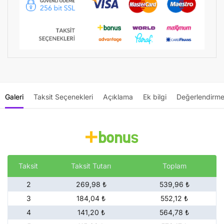
Galeri
Taksit Seçenekleri
Açıklama
Ek bilgi
Değerlendirme
Taksit
Taksit Tutarı
Toplam
2
269,98 ₺
539,96 ₺
3
184,04 ₺
552,12 ₺
4
141,20 ₺
564,78 ₺