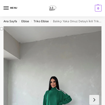
MENU
0
Ana Sayfa
Elbise
Triko Elbise
Balıkçı Yaka Omuz Detaylı İkili Triko Takım
/
/
/