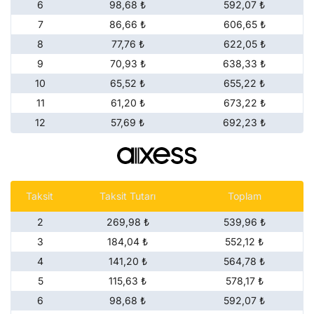
6
98,68 ₺
592,07 ₺
7
86,66 ₺
606,65 ₺
8
77,76 ₺
622,05 ₺
9
70,93 ₺
638,33 ₺
10
65,52 ₺
655,22 ₺
11
61,20 ₺
673,22 ₺
12
57,69 ₺
692,23 ₺
Taksit
Taksit Tutarı
Toplam
2
269,98 ₺
539,96 ₺
3
184,04 ₺
552,12 ₺
4
141,20 ₺
564,78 ₺
5
115,63 ₺
578,17 ₺
6
98,68 ₺
592,07 ₺