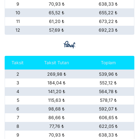
9
70,93 ₺
638,33 ₺
10
65,52 ₺
655,22 ₺
11
61,20 ₺
673,22 ₺
12
57,69 ₺
692,23 ₺
Taksit
Taksit Tutarı
Toplam
2
269,98 ₺
539,96 ₺
3
184,04 ₺
552,12 ₺
4
141,20 ₺
564,78 ₺
5
115,63 ₺
578,17 ₺
6
98,68 ₺
592,07 ₺
7
86,66 ₺
606,65 ₺
8
77,76 ₺
622,05 ₺
9
70,93 ₺
638,33 ₺