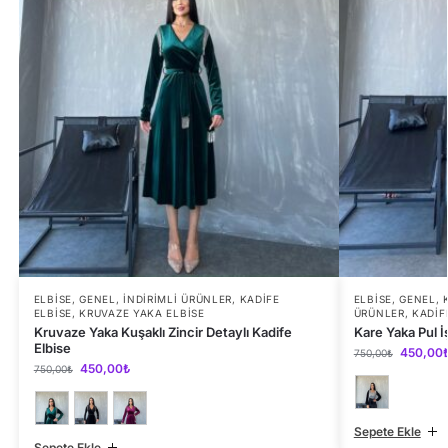
ELBISE
,
GENEL
,
İNDIRIMLI ÜRÜNLER
,
KADIFE
ELBISE
,
GENEL
,
ELBISE
,
KRUVAZE YAKA ELBISE
ÜRÜNLER
,
KADIF
Kruvaze Yaka Kuşaklı Zincir Detaylı Kadife
Kare Yaka Pul İ
Elbise
450,00
750,00
₺
450,00
₺
750,00
₺
Sepete Ekle
Sepete Ekle