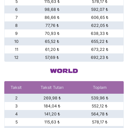
5
115,63 ₺
578,17 ₺
6
98,68 ₺
592,07 ₺
7
86,66 ₺
606,65 ₺
8
77,76 ₺
622,05 ₺
9
70,93 ₺
638,33 ₺
10
65,52 ₺
655,22 ₺
11
61,20 ₺
673,22 ₺
12
57,69 ₺
692,23 ₺
Taksit
Taksit Tutarı
Toplam
2
269,98 ₺
539,96 ₺
3
184,04 ₺
552,12 ₺
4
141,20 ₺
564,78 ₺
5
115,63 ₺
578,17 ₺