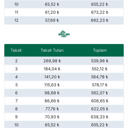
10
65,52 ₺
655,22 ₺
11
61,20 ₺
673,22 ₺
12
57,69 ₺
692,23 ₺
Taksit
Taksit Tutarı
Toplam
2
269,98 ₺
539,96 ₺
3
184,04 ₺
552,12 ₺
4
141,20 ₺
564,78 ₺
5
115,63 ₺
578,17 ₺
6
98,68 ₺
592,07 ₺
7
86,66 ₺
606,65 ₺
8
77,76 ₺
622,05 ₺
9
70,93 ₺
638,33 ₺
10
65,52 ₺
655,22 ₺