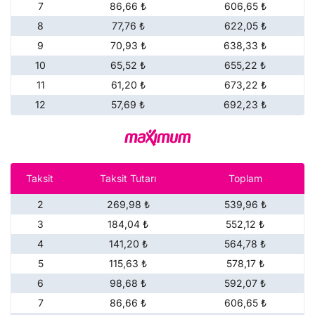
7
86,66 ₺
606,65 ₺
8
77,76 ₺
622,05 ₺
9
70,93 ₺
638,33 ₺
10
65,52 ₺
655,22 ₺
11
61,20 ₺
673,22 ₺
12
57,69 ₺
692,23 ₺
Taksit
Taksit Tutarı
Toplam
2
269,98 ₺
539,96 ₺
3
184,04 ₺
552,12 ₺
4
141,20 ₺
564,78 ₺
5
115,63 ₺
578,17 ₺
6
98,68 ₺
592,07 ₺
7
86,66 ₺
606,65 ₺