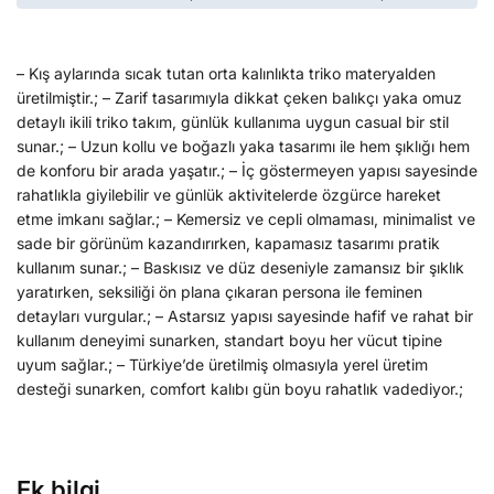
– Kış aylarında sıcak tutan orta kalınlıkta triko materyalden
üretilmiştir.; – Zarif tasarımıyla dikkat çeken balıkçı yaka omuz
detaylı ikili triko takım, günlük kullanıma uygun casual bir stil
sunar.; – Uzun kollu ve boğazlı yaka tasarımı ile hem şıklığı hem
de konforu bir arada yaşatır.; – İç göstermeyen yapısı sayesinde
rahatlıkla giyilebilir ve günlük aktivitelerde özgürce hareket
etme imkanı sağlar.; – Kemersiz ve cepli olmaması, minimalist ve
sade bir görünüm kazandırırken, kapamasız tasarımı pratik
kullanım sunar.; – Baskısız ve düz deseniyle zamansız bir şıklık
yaratırken, seksiliği ön plana çıkaran persona ile feminen
detayları vurgular.; – Astarsız yapısı sayesinde hafif ve rahat bir
kullanım deneyimi sunarken, standart boyu her vücut tipine
uyum sağlar.; – Türkiye’de üretilmiş olmasıyla yerel üretim
desteği sunarken, comfort kalıbı gün boyu rahatlık vadediyor.;
Ek bilgi