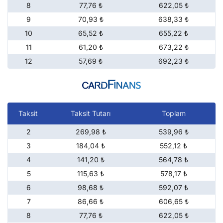
8
77,76 ₺
622,05 ₺
9
70,93 ₺
638,33 ₺
10
65,52 ₺
655,22 ₺
11
61,20 ₺
673,22 ₺
12
57,69 ₺
692,23 ₺
Taksit
Taksit Tutarı
Toplam
2
269,98 ₺
539,96 ₺
3
184,04 ₺
552,12 ₺
4
141,20 ₺
564,78 ₺
5
115,63 ₺
578,17 ₺
6
98,68 ₺
592,07 ₺
7
86,66 ₺
606,65 ₺
8
77,76 ₺
622,05 ₺