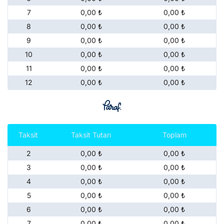
7
0,00 ₺
0,00 ₺
8
0,00 ₺
0,00 ₺
9
0,00 ₺
0,00 ₺
10
0,00 ₺
0,00 ₺
11
0,00 ₺
0,00 ₺
12
0,00 ₺
0,00 ₺
Taksit
Taksit Tutarı
Toplam
2
0,00 ₺
0,00 ₺
3
0,00 ₺
0,00 ₺
4
0,00 ₺
0,00 ₺
5
0,00 ₺
0,00 ₺
6
0,00 ₺
0,00 ₺
7
0,00 ₺
0,00 ₺