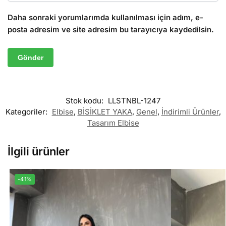
Daha sonraki yorumlarımda kullanılması için adım, e-
posta adresim ve site adresim bu tarayıcıya kaydedilsin.
Stok kodu:
LLSTNBL-1247
Kategoriler:
Elbise
,
BİSİKLET YAKA
,
Genel
,
İndirimli Ürünler
,
Tasarım Elbise
İlgili ürünler
-41%