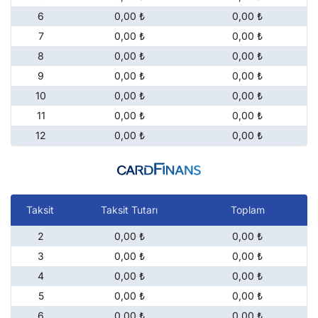
6
0,00 ₺
0,00 ₺
7
0,00 ₺
0,00 ₺
8
0,00 ₺
0,00 ₺
9
0,00 ₺
0,00 ₺
10
0,00 ₺
0,00 ₺
11
0,00 ₺
0,00 ₺
12
0,00 ₺
0,00 ₺
Taksit
Taksit Tutarı
Toplam
2
0,00 ₺
0,00 ₺
3
0,00 ₺
0,00 ₺
4
0,00 ₺
0,00 ₺
5
0,00 ₺
0,00 ₺
6
0,00 ₺
0,00 ₺