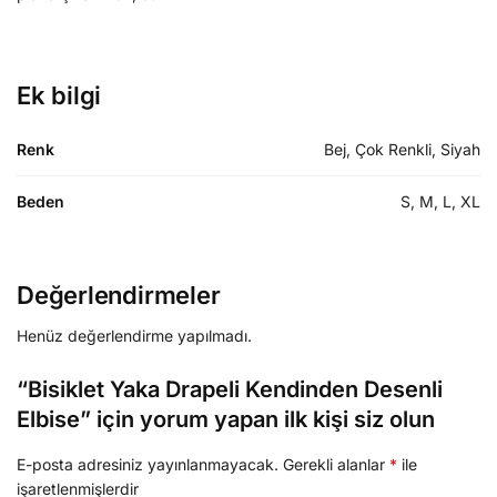
Ek bilgi
Renk
Bej, Çok Renkli, Siyah
Beden
S, M, L, XL
Değerlendirmeler
Henüz değerlendirme yapılmadı.
“Bisiklet Yaka Drapeli Kendinden Desenli
Elbise” için yorum yapan ilk kişi siz olun
E-posta adresiniz yayınlanmayacak.
Gerekli alanlar
*
ile
işaretlenmişlerdir