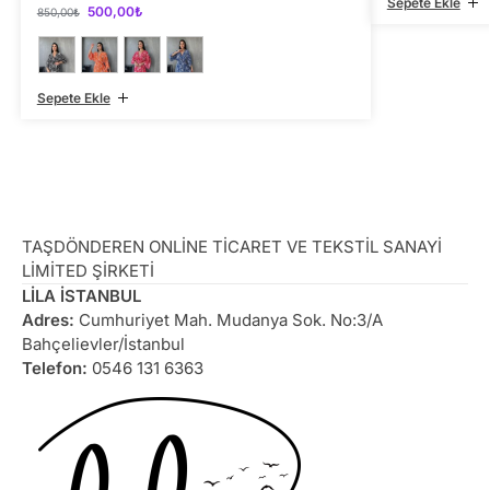
Sepete Ekle
500,00
₺
850,00
₺
Sepete Ekle
TAŞDÖNDEREN ONLİNE TİCARET VE TEKSTİL SANAYİ
LİMİTED ŞİRKETİ
LİLA İSTANBUL
Adres:
Cumhuriyet Mah. Mudanya Sok. No:3/A
Bahçelievler/İstanbul
Telefon:
0546 131 6363