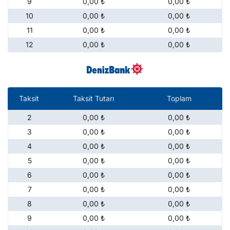
9
0,00 ₺
0,00 ₺
10
0,00 ₺
0,00 ₺
11
0,00 ₺
0,00 ₺
12
0,00 ₺
0,00 ₺
Taksit
Taksit Tutarı
Toplam
2
0,00 ₺
0,00 ₺
3
0,00 ₺
0,00 ₺
4
0,00 ₺
0,00 ₺
5
0,00 ₺
0,00 ₺
6
0,00 ₺
0,00 ₺
7
0,00 ₺
0,00 ₺
8
0,00 ₺
0,00 ₺
9
0,00 ₺
0,00 ₺