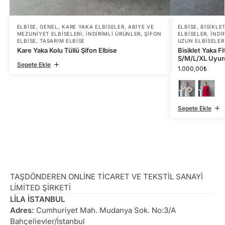
ELBISE
,
GENEL
,
KARE YAKA ELBISELER
,
ABIYE VE
ELBISE
,
BİSİKLE
MEZUNIYET ELBISELERI
,
İNDIRIMLI ÜRÜNLER
,
ŞIFON
ELBISELER
,
İNDI
ELBISE
,
TASARIM ELBISE
UZUN ELBISELER
Kare Yaka Kolu Tüllü Şifon Elbise
Bisiklet Yaka Fi
S/M/L/XL Uyum
Sepete Ekle
1.000,00
₺
Sepete Ekle
TAŞDÖNDEREN ONLİNE TİCARET VE TEKSTİL SANAYİ
LİMİTED ŞİRKETİ
LİLA İSTANBUL
Adres:
Cumhuriyet Mah. Mudanya Sok. No:3/A
Bahçelievler/İstanbul