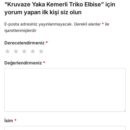
“Kruvaze Yaka Kemerli Triko Elbise” için
yorum yapan ilk kişi siz olun
E-posta adresiniz yayınlanmayacak.
Gerekli alanlar
*
ile
işaretlenmişlerdir
Derecelendirmeniz
*
Değerlendirmeniz
*
İsim
*