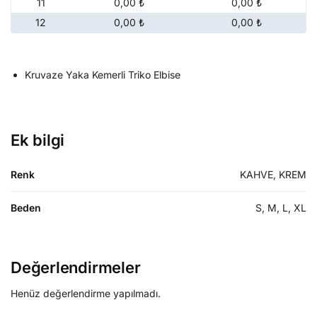
11
0,00 ₺
0,00 ₺
12
0,00 ₺
0,00 ₺
Kruvaze Yaka Kemerli Triko Elbise
Ek bilgi
Renk
KAHVE, KREM
Beden
S, M, L, XL
Değerlendirmeler
Henüz değerlendirme yapılmadı.