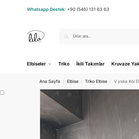
Whatsapp Destek:
+90 (546) 131 63 63
Elbiseler
Triko
İkili Takımlar
Kruvaze Ya
Ana Sayfa
Elbise
Triko Elbise
V yaka Kol De
/
/
/