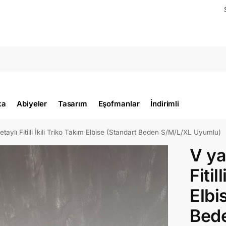
ka
Abiyeler
Tasarım
Eşofmanlar
İndirimli
taylı Fitilli İkili Triko Takım Elbise (Standart Beden S/M/L/XL Uyumlu)
V ya
Fitil
Elbi
Bed