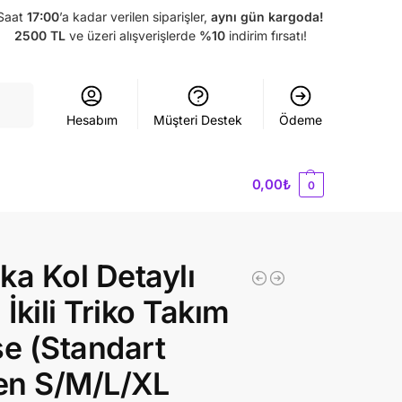
Saat
17:00
’a kadar verilen siparişler,
aynı gün kargoda!
2500 TL
ve üzeri alışverişlerde
%10
indirim fırsatı!
Ara
Hesabım
Müşteri Destek
Ödeme
0,00
₺
0
ka Kol Detaylı
li İkili Triko Takım
se (Standart
en S/M/L/XL