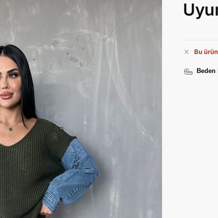
Uyu
Bu ürün
Beden 